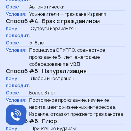
Срок:
Автоматически
Условия:
Усыновители — граждане Израиля
Способ #4. Брак с гражданином
Кому
Супруги израильтян
подходит:
Срок:
5–8 лет
Условия:
Процедура СТУПРО, совместное
проживание 5+ лет, ежегодные
собеседования в МВД
Способ #5. Натурализация
Кому
Любой иностранец
подходит:
Срок:
Более 3 лет
Условия:
Постоянное проживание, изучение
иврита, центр жизненных интересов в
Израиле, отказ от прежнего гражданства
Способ #6. Гиюр
Кому
Принявшие иудаизм