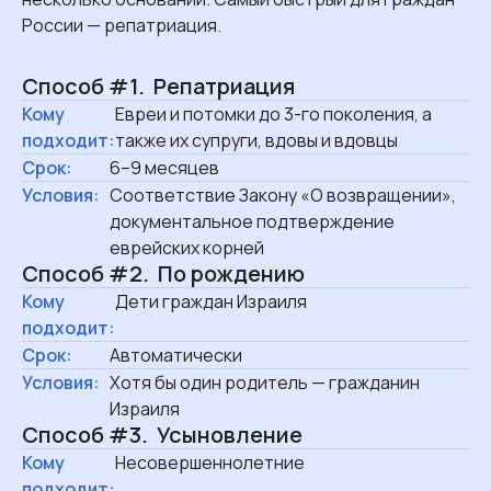
России — репатриация.
Способ #1. Репатриация
Кому
Евреи и потомки до 3-го поколения, а
подходит:
также их супруги, вдовы и вдовцы
Срок:
6–9 месяцев
Условия:
Соответствие Закону «О возвращении»,
документальное подтверждение
еврейских корней
Способ #2. По рождению
Кому
Дети граждан Израиля
подходит:
Срок:
Автоматически
Условия:
Хотя бы один родитель — гражданин
Израиля
Способ #3. Усыновление
Кому
Несовершеннолетние
подходит: