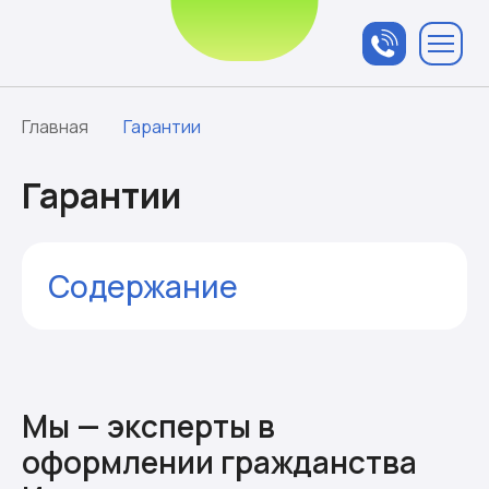
Связаться с
менеджером
Главная
Гарантии
Гарантии
Содержание
О РИКЦ
Нас рекомендуют
Президент Федерации еврейских
общин - о РИКЦ
Мы — эксперты в
Причины работать с нами
оформлении гражданства
Отзывы клиентов