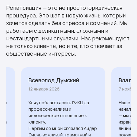
Репатриация — это не просто юридическая
процедура. Это шаг в новую жизнь, который
хочется сделать без стресса и сомнений. Мы
работаем с деликатными, сложными и
нестандартными случаями. Нас рекомендуют
не только клиенты, но и те, кто отвечает за
общественные интересы.
Всеволод Думский
Владислав 
12 января 2026
7 ноября 2025
Хочу поблагодарить РИКЦ за
Наше знакомст
профессионализм и
началось с пра
человеческое отношение к
— мы с братом 
клиенту.
израильское г
Первым со мной связался Айдер.
линии дедушки,
Очень вежливый, грамотный и
поняли, что пр