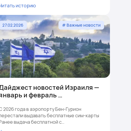
Читать историю
27.02.2026
# Важные новости
Дайджест новостей Израиля —
январь и февраль …
С 2026 года в аэропорту Бен-Гурион
перестали выдавать бесплатные сим-карты
Ранее выдача бесплатной с…