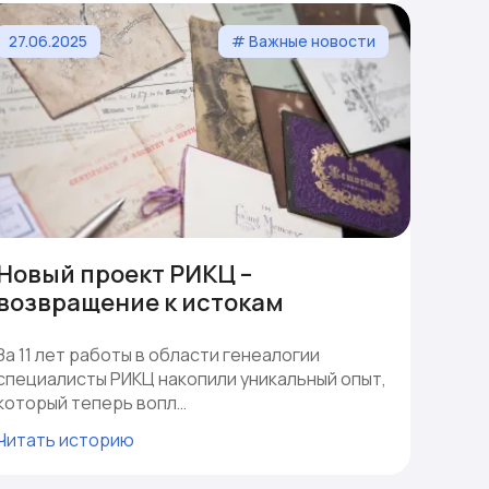
27.06.2025
# Важные новости
Новый проект РИКЦ –
возвращение к истокам
За 11 лет работы в области генеалогии
специалисты РИКЦ накопили уникальный опыт,
который теперь вопл…
Читать историю