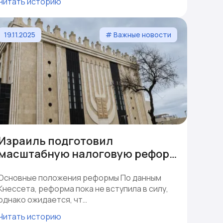
Читать историю
19.11.2025
# Важные новости
Израиль подготовил
масштабную налоговую рефор…
Основные положения реформы По данным
Кнессета, реформа пока не вступила в силу,
однако ожидается, чт…
Читать историю