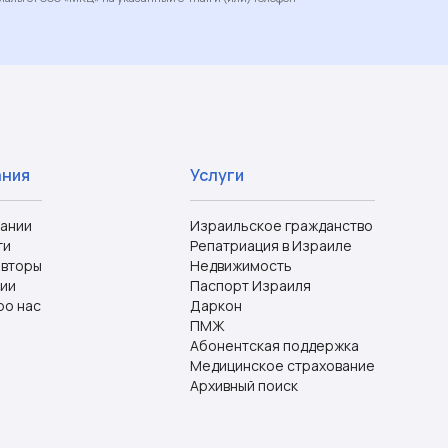
ания
Услуги
пании
Израильское гражданство
ти
Репатриация в Израиле
авторы
Недвижимость
ии
Паспорт Израиля
ро нас
Даркон
ПМЖ
Абонентская поддержка
Медицинское страхование
Архивный поиск