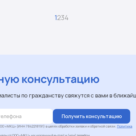
1
2
3
4
ную консультацию
иалисты по гражданству свяжутся с вами в ближай
Получить консультацию
ОО «МКЦ» (ИНН 7842218191) в целях обработки заявки и обратной связи.
Политика
алы от ООО «МКЦ» на указанный e-mail и (или) телефон