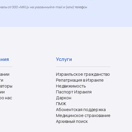
алы от ООО «МКЦ» на указанный e-mail и (или) телефон
ания
Услуги
пании
Израильское гражданство
ти
Репатриация в Израиле
авторы
Недвижимость
ии
Паспорт Израиля
ро нас
Даркон
ПМЖ
Абонентская поддержка
Медицинское страхование
Архивный поиск