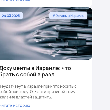
24.03.2025
# Жизнь в Израиле
Документы в Израиле: что
брать с собой в разл…
Теудат-зеут в Израиле принято носить с
собой повсюду. Отчасти причиной тому
желание властей защитить…
Читать историю