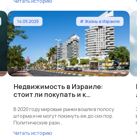
Читать историю
14.05.2025
# Жизнь в Израиле
Недвижимость в Израиле:
стоит ли покупать и к…
В 2020 году мировые рынки вошли в полосу
шторма и не могут покинуть ее до сих пор.
Политические разн…
Читать историю