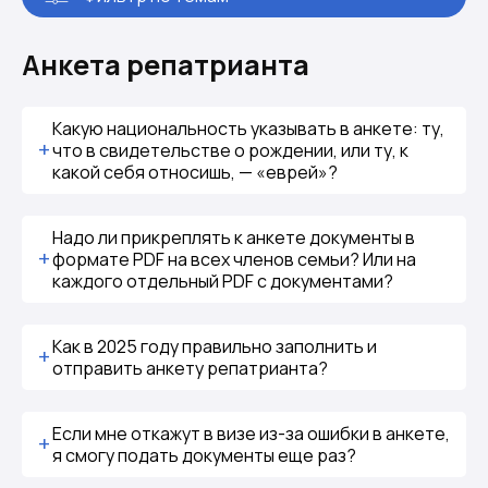
Анкета репатрианта
Какую национальность указывать в анкете: ту,
что в свидетельстве о рождении, или ту, к
какой себя относишь, — «еврей»?
Надо ли прикреплять к анкете документы в
формате PDF на всех членов семьи? Или на
каждого отдельный PDF с документами?
Как в 2025 году правильно заполнить и
отправить анкету репатрианта?
Если мне откажут в визе из-за ошибки в анкете,
я смогу подать документы еще раз?