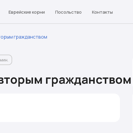
Еврейские корни
Посольство
Контакты
вторым гражданством
 мин.
 вторым гражданством
тус гражданина двух стран
ртов