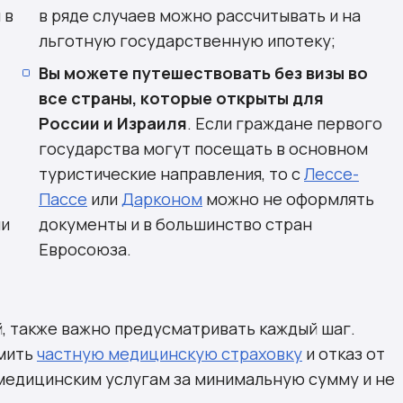
 в
в ряде случаев можно рассчитывать и на
льготную государственную ипотеку;
Вы можете путешествовать без визы во
все страны, которые открыты для
России и Израиля
. Если граждане первого
государства могут посещать в основном
туристические направления, то с
Лессе-
Пассе
или
Дарконом
можно не оформлять
ии
документы и в большинство стран
Евросоюза.
, также важно предусматривать каждый шаг.
рмить
частную медицинскую страховку
и отказ от
 медицинским услугам за минимальную сумму и не