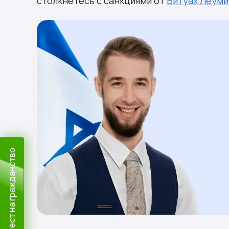
столкнетесь с санкциями от
Битуах Леуми
Пройти тест на гражданство