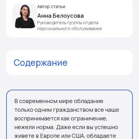
Автор статьи
Анна Белоусова
Руководитель группы отдела
персонального обслуживания
Содержание
Широкая мобильность
Государственная поддержка в
любой точке мира
Легальный путь множеству
В современном мире обладание
гражданств
только одним гражданством все чаще
«Запасной аэродром»
воспринимается как ограничение,
Инвестиционные и бизнес-
нежели норма. Даже если вы успешно
возможности
живете в Европе или США, обладаете