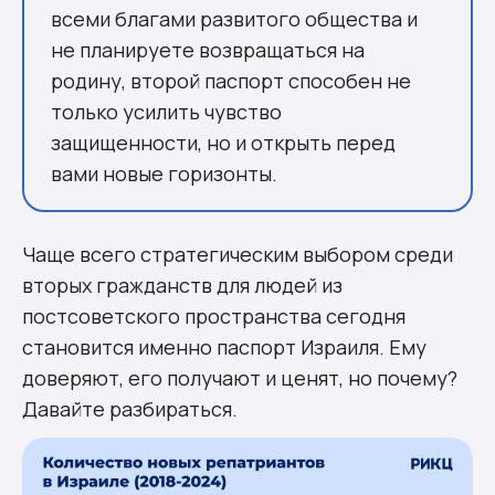
Престиж, доверие и репутация
всеми благами развитого общества и
Перспективы для ваших детей
не планируете возвращаться на
Социальная защита, медицина и
родину, второй паспорт способен не
доступ к другим благам
только усилить чувство
Израильский паспорт – это
защищенности, но и открыть перед
инвестиция в вашу свободу
вами новые горизонты.
Комментарии
Чаще всего стратегическим выбором среди
вторых гражданств для людей из
постсоветского пространства сегодня
становится именно паспорт Израиля. Ему
доверяют, его получают и ценят, но почему?
Давайте разбираться.