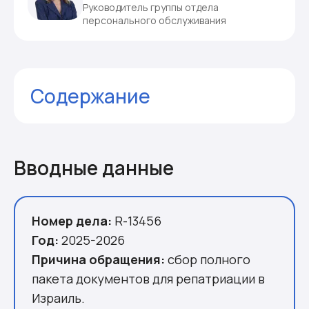
Руководитель группы отдела
персонального обслуживания
Содержание
Вводные данные
Первый контакт
Первая встреча
Вводные данные
Контекст семьи
Начало поиска
Упорство и нерешительность
Номер дела:
R-13456
Поиск документов: правда, которая
Год:
2025-2026
складывалась из разрозненных листов
Причина обращения:
сбор полного
Подготовка к консульской проверке
пакета документов для репатриации в
Консульская проверка
Израиль.