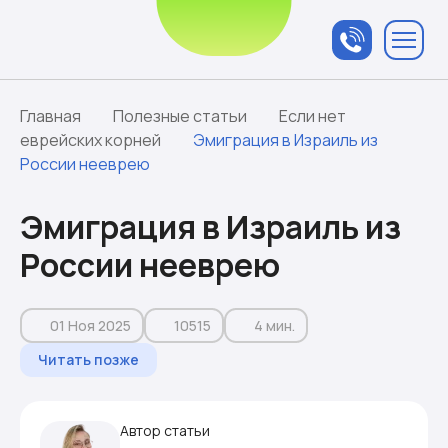
Связаться с
менеджером
Главная
Полезные статьи
Если нет
еврейских корней
Эмиграция в Израиль из
России нееврею
Эмиграция в Израиль из
России нееврею
01 Ноя 2025
10515
4 мин.
Читать позже
Автор статьи