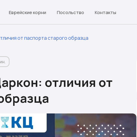
Еврейские корни
Посольство
Контакты
тличия от паспорта старого образца
ин.
аркон: отличия от
 образца