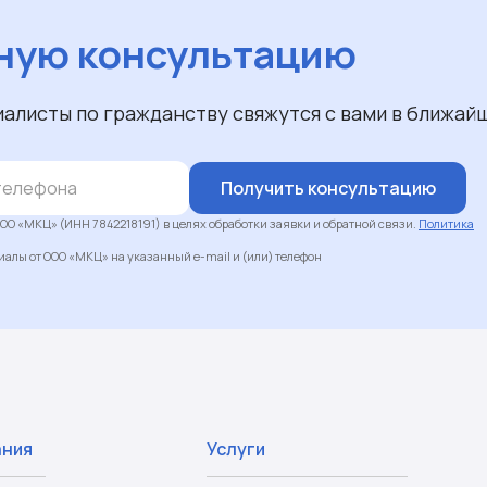
ную консультацию
иалисты по гражданству свяжутся с вами в ближай
Получить консультацию
ОО «МКЦ» (ИНН 7842218191) в целях обработки заявки и обратной связи.
Политика
алы от ООО «МКЦ» на указанный e-mail и (или) телефон
ания
Услуги