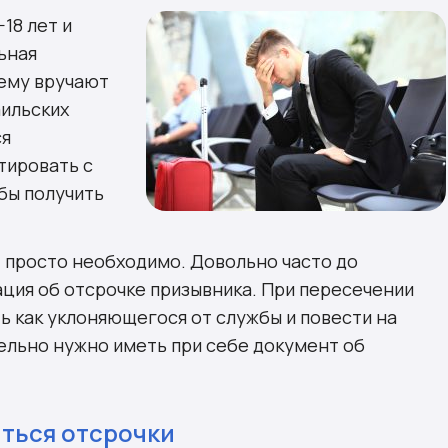
18 лет и
ьная
 ему вручают
аильских
ся
тировать с
обы получить
т просто необходимо. Довольно часто до
ция об отсрочке призывника. При пересечении
ь как уклоняющегося от службы и повести на
тельно нужно иметь при себе документ об
ться отсрочки