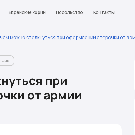
Еврейские корни
Посольство
Контакты
 чем можно столкнуться при оформлении отсрочки от ар
2 мин.
кнуться при
чки от армии