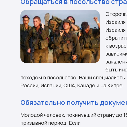
Обращаться в посольство стр
Отсрочк
Израиля
Израиля 
обратит
к возрас
зависим
заявлени
быть ин
походом в посольство. Наши специалисты
России, Испании, США, Канаде и на Кипре.
Обязательно получить докумен
Молодой человек, покинувший страну до 16
призывной период. Если