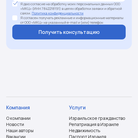
Я даю согласие на обработку моих персональных данных ООО
«МКЦ» (ИНН 7842218191) в целях обработки заявки и обратной
связи.
Политика конфиденциальности
Я согласен получать рекламные и информационные материалы
от ООО «МКЦ» на указанный e-mail и (или) телефон
Получить консультацию
Компания
Услуги
О компании
Израильское гражданство
Новости
Репатриация в Израиле
Наши авторы
Недвижимость
Вакансии
Паспорт Израиля