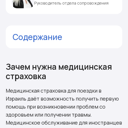
Руководитель отдела сопровождения
Содержание
Зачем нужна медицинская страховка
Разновидности страховок
Какие документы необходимы для
Зачем нужна медицинская
оформления
страховка
Стоимость страховки для российских
граждан
Медицинская страховка для поездки в
Комментарии
Израиль даёт возможность получить первую
помощь при возникновении проблем со
здоровьем или получении травмы.
Медицинское обслуживание для иностранцев