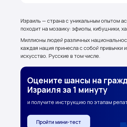
Пункт второй: «Знай свои права и по
Пункт третий: «Иврит — ключ к Израи
Израиль — страна с уникальным опытом 
Комментарии
походит на мозаику: эфиопы, кибуцники, х
Миллионы людей различных национальност
каждая нация принесла с собой привычки и
искусство. Русские в том числе.
Оцените шансы на граж
Израиля за 1 минуту
и получите инструкцию по этапам репа
Пройти мини-тест