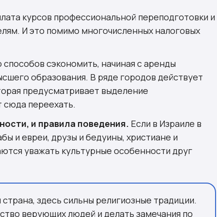
оплата курсов профессиональной переподготовки и
ям. И это помимо многочисленных налоговых
 способов сэкономить, начиная с аренды
ысшего образования. В ряде городов действует
торая предусматривает выделение
т сюда переехать.
нности, и правила поведения.
Если в Израиле в
бы и евреи, друзы и бедуины, христиане и
раются уважать культурные особенности друг
я страна, здесь сильны религиозные традиции.
нство верующих людей и делать замечания по