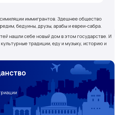
мни об обязанностях»
лю»
ассимиляции иммигрантов. Здешнее общество
аредим, бедуины, друзы, арабы и евреи-сабра.
ей нашли себе новый дом в этом государстве. И
 культурные традиции, еду и музыку, историю и
данство
триации