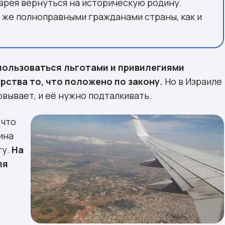
врея вернуться на историческую родину.
 же полноправными гражданами страны, как и
 пользоваться льготами и привилегиями
рства то, что положено по закону.
Но в Израиле
вывает, и её нужно подталкивать.
 что
ина
ту.
На
ля