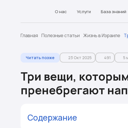
О нас
Услуги
База знаний
Главная
Полезные статьи
Жизнь в Израиле
Т
Читать позже
23 Окт 2025
491
5 
Три вещи, которы
пренебрегают на
Содержание
Пункт первый: «Здесь всё не так»