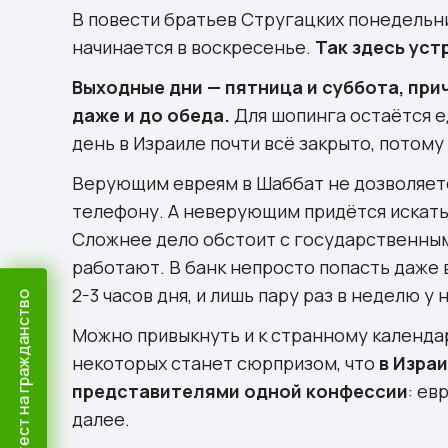
В повести братьев Стругацких понедельни
начинается в воскресенье.
Так здесь уст
Выходные дни — пятница и суббота, при
даже и до обеда.
Для шопинга остаётся ед
день в Израиле почти всё закрыто, потому
Верующим евреям в Шаббат не дозволяетс
телефону
. А неверующим придётся искать
Сложнее дело обстоит с государственным
работают. В банк непросто попасть даже 
2-3 часов дня, и лишь пару раз в неделю у
Пройти тест на гражданство
Можно привыкнуть и к странному календар
некоторых станет сюрпризом, что
в Изра
представителями одной конфессии
: ев
далее.