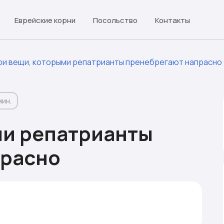
Еврейские корни
Посольство
Контакты
ри вещи, которыми репатрианты пренебрегают напрасно
мин.
ми репатрианты
прасно