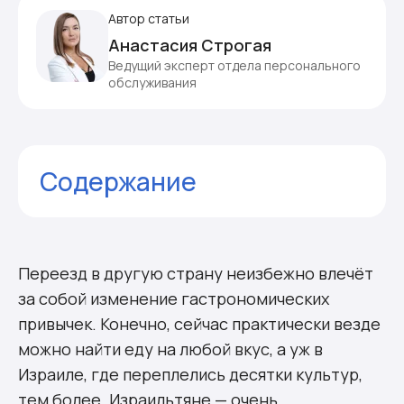
Автор статьи
Анастасия Строгая
Ведущий эксперт отдела персонального
обслуживания
Содержание
Как и чем питаются в Израиле
Завтрак
Обед
Переезд в другую страну неизбежно влечёт
Ужин
за собой изменение гастрономических
Сколько стоят продукты в Израиле
привычек. Конечно, сейчас практически везде
Комментарии
можно найти еду на любой вкус, а уж в
Израиле, где переплелись десятки культур,
тем более. Израильтяне — очень