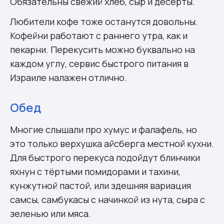
Обязательны свежий хлеб, сыр и десерты.
Любители кофе тоже останутся довольны.
Кофейни работают с раннего утра, как и
пекарни. Перекусить можно буквально на
каждом углу, сервис быстрого питания в
Израиле налажен отлично.
Обед
Многие слышали про
хумус
и
фалафель
, но
это только верхушка айсберга местной кухни.
Для быстрого перекуса подойдут блинчики
яхнун
с тёртыми помидорами и
тахини
,
кунжутной пастой, или здешняя вариация
самсы,
самбукасы
с начинкой из нута, сыра с
зеленью или мяса.