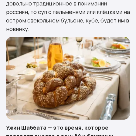
довольно традиционное в понимании
россиян, то суп с пельменями или клёцками на
остром свекольном бульоне,
кубе
, будет им в
новинку.
Ужин Шаббата — это время, которое
проводят вместе с семьёй и близкими