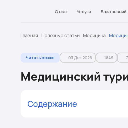
О нас
Услуги
База знаний
Главная
Полезные статьи
Медицина
Медицин
Читать позже
03 Дек 2025
1849
7
Медицинский тури
Содержание
IMTA и ее обязанности
Закон о защите прав пациента