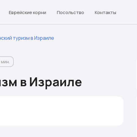
Еврейские корни
Посольство
Контакты
ский туризм в Израиле
 мин.
зм в Израиле