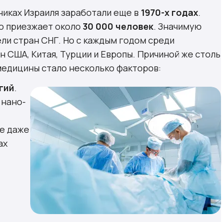
Израиле
иках Израиля заработали еще в
1970-х годах
.
раиля
но приезжает около
30 000 человек
. Значимую
ли стран СНГ. Но с каждым годом среди
 США, Китая, Турции и Европы. Причиной же столь
едицины стало несколько факторов:
гий
.
 нано-
е даже
ах