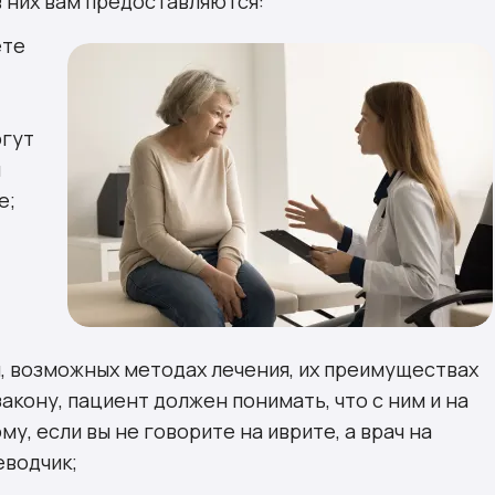
в них вам предоставляются:
ете
огут
ы
е;
я, возможных методах лечения, их преимуществах
акону, пациент должен понимать, что с ним и на
у, если вы не говорите на иврите, а врач на
еводчик;