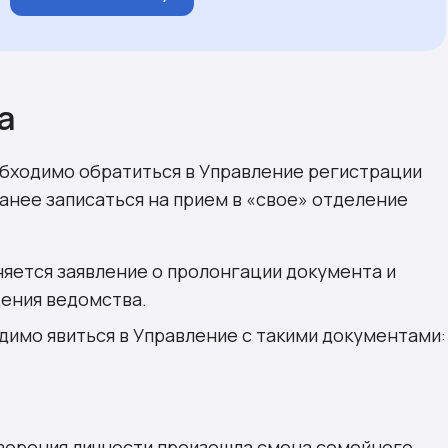
а
обходимо обратиться в Управление регистрации
ранее записаться на прием в «свое» отделение
няется заявление о пролонгации документа и
щения ведомства.
димо явиться в Управление с такими документами:
оверения личности произошла смена семейного