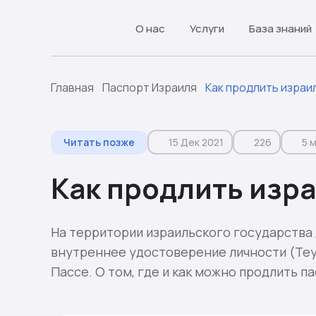
О нас
Услуги
База знаний
Главная
Паспорт Израиля
Как продлить израи
Читать позже
15 Дек 2021
226
5 м
Как продлить изр
На территории израильского государства 
внутреннее удостоверение личности (Теуд
Пассе. О том, где и как можно продлить 