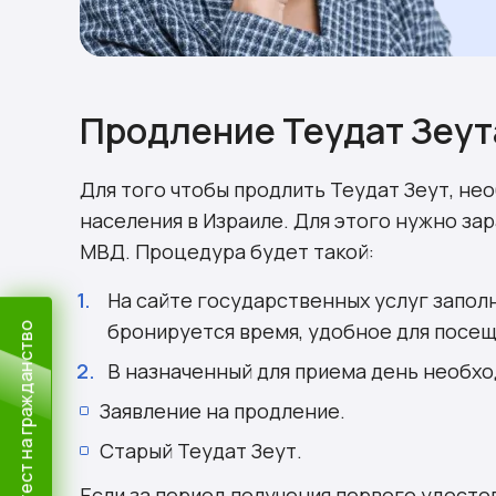
Продление Теудат Зеут
Для того чтобы продлить Теудат Зеут, не
населения в Израиле. Для этого нужно за
МВД. Процедура будет такой:
На сайте государственных услуг запол
бронируется время, удобное для посе
Пройти тест на гражданство
В назначенный для приема день необхо
Заявление на продление.
Старый Теудат Зеут.
Если за период получения первого удост