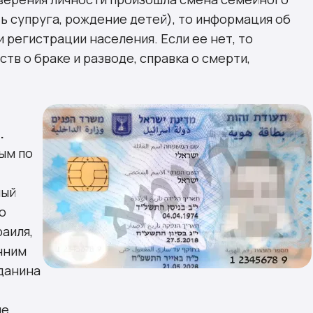
ть супруга, рождение детей), то информация об
 регистрации населения. Если ее нет, то
тв о браке и разводе, справка о смерти,
.
ым по
ный
о
аиля,
нним
данина
не