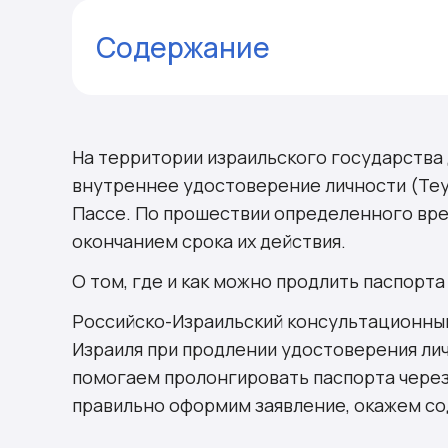
Содержание
Где лучше продлить паспорт – в Росс
Продление Теудат Зеута
Продление Даркона
На территории израильского государства 
Продление Лессе-Пассе
внутреннее удостоверение личности (Теуд
Комментарии
Пассе. По прошествии определенного вре
окончанием срока их действия.
О том, где и как можно продлить паспорт
Российско-Израильский консультационны
Израиля при продлении удостоверения лич
помогаем пролонгировать паспорта через
правильно оформим заявление, окажем со